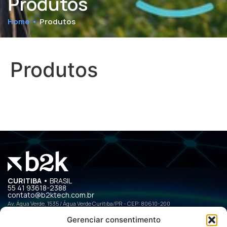
Produtos
Home
•
Produtos
Produtos
CURITIBA •
BRASIL
55 41 93618-2388
contato@b2ktech.com.br
Av. Água Verde, 1535 / Água Verde Curitiba/PR - CEP: 80610-200
Gerenciar consentimento