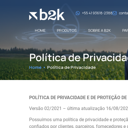
+55 41 93618-2388
conta
HOME
PRODUTOS
SOBRE A B2K
PA
Política de Privacid
Home
•
Política de Privacidade
POLÍTICA DE PRIVACIDADE E DE PROTEÇÃO D
Versão 02/2021 – última atualização 16/08/202
Possuímos uma política de privacidade e proteç
confiados por clientes, parceiros, fornecedores 