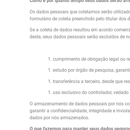
Como e por quanto tempo seus dados serão a
Os dados pessoais que coletamos serão utilizado
formulário de coleta preenchido pelo titular dos
Se a coleta de dados resultou em acordo comerc
deste, seus dados pessoais serão excluídos de n
cumprimento de obrigação legal ou reg
estudo por órgão de pesquisa, garant
transferência a terceiro, desde que r
uso exclusivo do controlador, vedado
O armazenamento de dados pessoais por nós cole
garantir a confidencialidade, integridade e invi
dados por nós armazenados.
O que fazemos para manter seus dados seguro