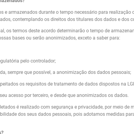
rmazenados?
s e armazenados durante o tempo necessário para realização das
 dados, contemplando os direitos dos titulares dos dados e dos c
ial, os termos deste acordo determinarão o tempo de armazena
ossas bases ou serão anonimizados, exceto a saber para:
ulatória pelo controlador;
ida, sempre que possível, a anonimização dos dados pessoais;
espeitados os requisitos de tratamento de dados dispostos na L
 seu acesso por terceiro, e desde que anonimizados os dados.
tados é realizado com segurança e privacidade, por meio de m
olabilidade dos seus dados pessoais, pois adotamos medidas par
s?