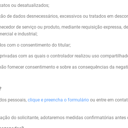
xatos ou desatualizados;
ção de dados desnecessários, excessivos ou tratados em desc
rnecedor de serviço ou produto, mediante requisição expressa,
rcial e industrial;
os com o consentimento do titular;
privadas com as quais o controlador realizou uso compartilhad
não fornecer consentimento e sobre as consequências da negati
?
ados pessoais,
clique e preencha o formulário
ou entre em conta
icação do solicitante, adotaremos medidas confirmatórias antes 