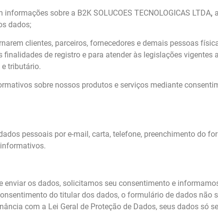
tam informações sobre a B2K SOLUCOES TECNOLOGICAS LTDA
,
os dados;
narem clientes, parceiros, fornecedores e demais pessoas físic
finalidades de registro e para atender às legislações vigentes a
e tributário.
formativos sobre nossos produtos e serviços mediante consenti
dos pessoais por e-mail, carta, telefone, preenchimento do fo
informativos.
de enviar os dados, solicitamos seu consentimento e informamo
 consentimento do titular dos dados, o formulário de dados nã
ância com a Lei Geral de Proteção de Dados, seus dados só ser