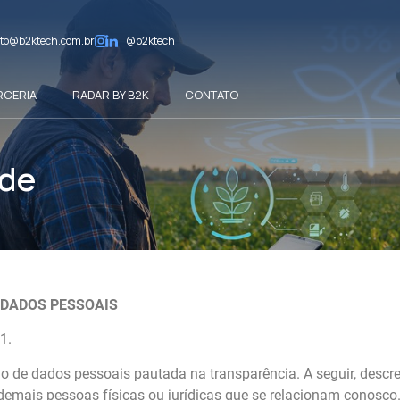
to@b2ktech.com.br
@b2ktech
RCERIA
RADAR BY B2K
CONTATO
ade
E DADOS PESSOAIS
1.
ão de dados pessoais pautada na transparência. A seguir, des
e demais pessoas físicas ou jurídicas que se relacionam conosco