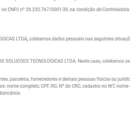
 CNPJ nº 26.232.767/0001-30, na condição de Controladora de
LOGICAS LTDA
,
coletamos dados pessoais nas seguintes situaçõ
B2K SOLUCOES TECNOLOGICAS LTDA. Neste caso, coletamos os s
ntes, parceiros, fornecedores e demais pessoas físicas ou juríd
s: nome completo, CPF, RG, Nº do CRC, cadastro no NIT, nome 
 bancários.