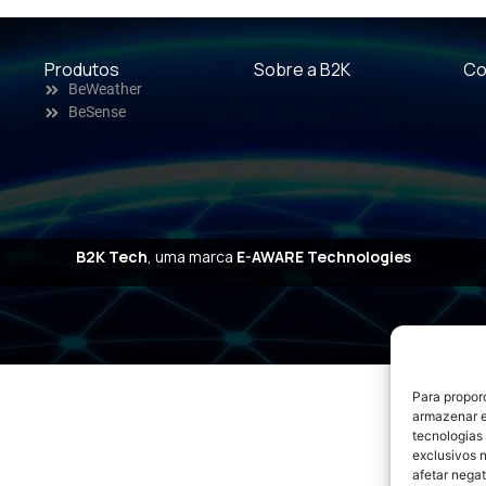
Produtos
Sobre a B2K
Co
BeWeather
BeSense
B2K Tech
, uma marca
E-AWARE Technologies
Para propor
armazenar e
tecnologias
exclusivos 
afetar nega