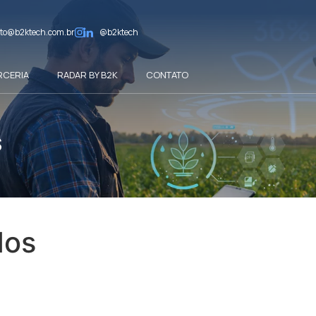
to@b2ktech.com.br
@b2ktech
RCERIA
RADAR BY B2K
CONTATO
s
dos