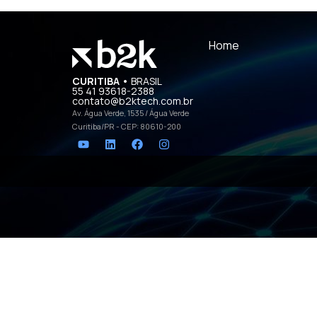
Home
CURITIBA •
BRASIL
55 41 93618-2388
contato@b2ktech.com.br
Av. Água Verde, 1535 / Água Verde
Curitiba/PR - CEP: 80610-200